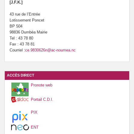
[J.F.K.]
43 rue de l’Entrée
Lotissement Poncet
BP 504
98836 Dumbéa Mairie
Tel : 43 78 80
Fax : 43 78 81
Courriel :
ce.9830626n@ac-noumea.nc
ACCÈS DIRECT
Pronote web
Portail C.D.I.
PIX
ENT