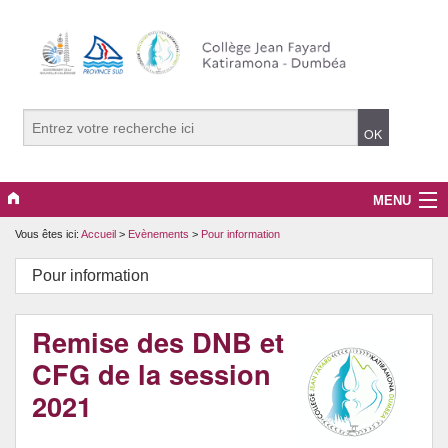
MENU
Vous êtes ici:
Accueil
>
Evènements
>
Pour information
Le Collège
Pour information
Evènements
Informations Générales
Remise des DNB et
CFG de la session
Média JFK
2021
Les options PLUS de JFK