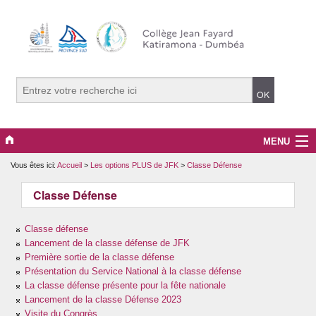
MENU
Vous êtes ici:
Accueil
>
Les options PLUS de JFK
>
Classe Défense
Le Collège
Classe Défense
Evènements
Classe défense
Informations Générales
Lancement de la classe défense de JFK
Première sortie de la classe défense
Média JFK
Présentation du Service National à la classe défense
La classe défense présente pour la fête nationale
Les options PLUS de JFK
Lancement de la classe Défense 2023
Visite du Congrès