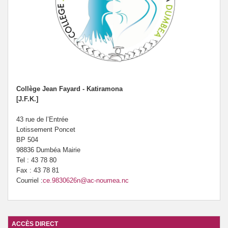
Collège Jean Fayard - Katiramona
[J.F.K.]
43 rue de l’Entrée
Lotissement Poncet
BP 504
98836 Dumbéa Mairie
Tel : 43 78 80
Fax : 43 78 81
Courriel :
ce.9830626n@ac-noumea.nc
ACCÈS DIRECT