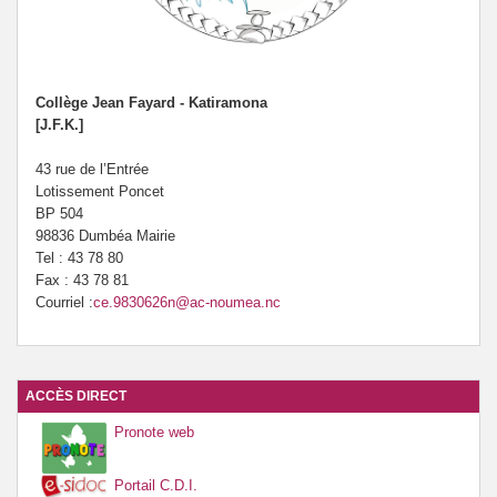
Collège Jean Fayard - Katiramona
[J.F.K.]
43 rue de l’Entrée
Lotissement Poncet
BP 504
98836 Dumbéa Mairie
Tel : 43 78 80
Fax : 43 78 81
Courriel :
ce.9830626n@ac-noumea.nc
ACCÈS DIRECT
Pronote web
Portail C.D.I.