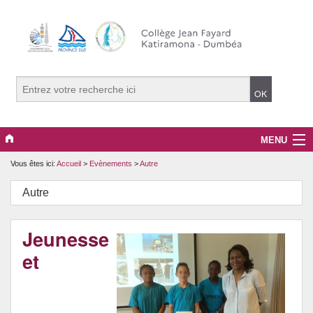
MENU
Vous êtes ici:
Accueil
>
Evènements
>
Autre
Le Collège
Autre
Evènements
Informations Générales
Jeunesse
et
Média JFK
Les options PLUS de JFK